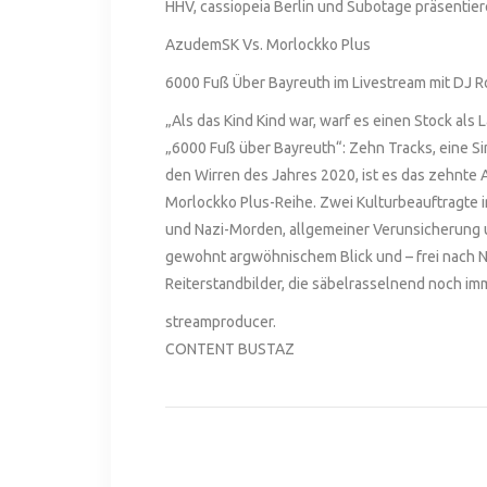
HHV, cassiopeia Berlin und Subotage präsentier
AzudemSK Vs. Morlockko Plus
6000 Fuß Über Bayreuth im Livestream mit DJ R
„Als das Kind Kind war, warf es einen Stock als
„6000 Fuß über Bayreuth“: Zehn Tracks, eine 
den Wirren des Jahres 2020, ist es das zehnte
Morlockko Plus-Reihe. Zwei Kulturbeauftragte i
und Nazi-Morden, allgemeiner Verunsicherung 
gewohnt argwöhnischem Blick und – frei nach N
Reiterstandbilder, die säbelrasselnend noch im
streamproducer.
CONTENT BUSTAZ