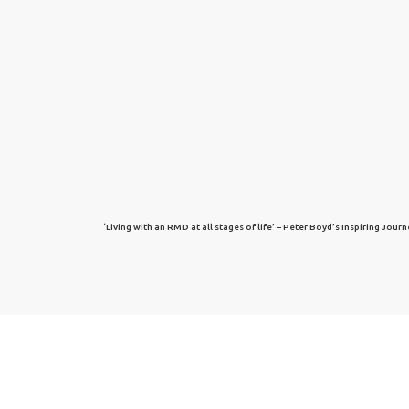
‘Living with an RMD at all stages of life’ – Peter Boyd’s Inspiring Jour