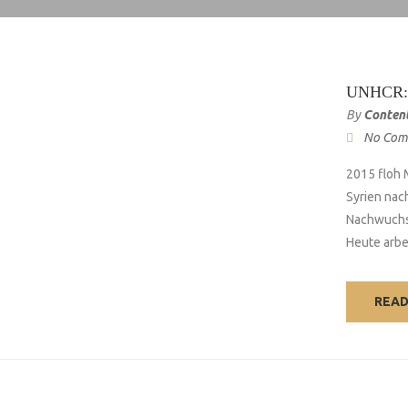
UNHCR: 
By
Conten
No Com
2015 floh 
Syrien nac
Nachwuchs
Heute arbei
REA