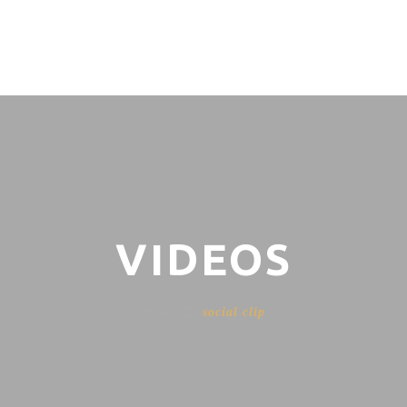
VIDEOS
Home
social clip