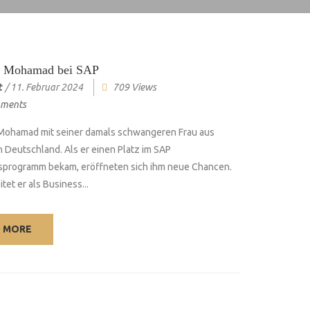
Mohamad bei SAP
t
/
11. Februar 2024
709 Views
ments
Mohamad mit seiner damals schwangeren Frau aus
h Deutschland. Als er einen Platz im SAP
programm bekam, eröffneten sich ihm neue Chancen.
tet er als Business...
D MORE